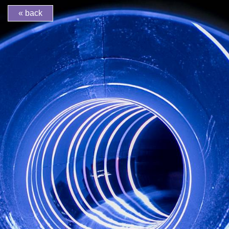
2
/
2
« back